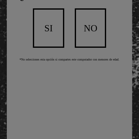
Chamoy
Ajonjolí
SI
NO
Limón
Banderilla Tamarroca
*No selecciones esta opción si compartes este computador con menores de edad.
Gomitas
PREPARA TU MICHE
1
Escarcha tu vaso el chamoy y el ajonjolí garapiñado
2
Ahora échale una Vicky bien fría
3
Decora con una banderilla y gomita de colores