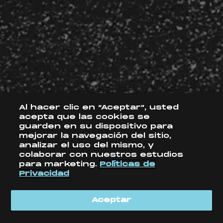
Ajonjolí
Limón
Banderilla Tamar
roca
Gomitas
Al hacer clic en “Aceptar”, usted
acepta que las cookies se
guarden en su dispositivo para
Ver más
mejorar la navegación del sitio,
analizar el uso del mismo, y
colaborar con nuestros estudios
SÍGUENOS
SÍGUENOS
para marketing.
Políticas de
Privacidad
ANHEUSER-BUSCH INBEV© 2026
ANHEUSER-BUSCH INBEV© 2026
FOOTER
TÉRMINOS Y CONDICIONES DE USO
TÉRMINOS Y CONDICIONES DE USO
Aceptar
VLM
AVISO DE PRIVACIDAD
AVISO DE PRIVACIDAD
CONTÁCTENOS
CONTÁCTENOS