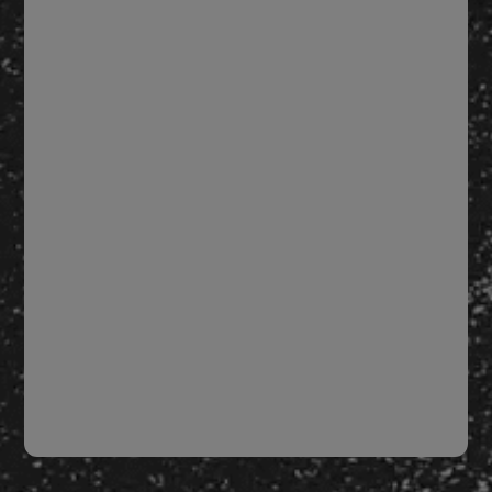
4
Por último, déjate ir con esta chulada de mezcla.
Image
PANDIPIÑA
Vicky Piña
Chamoy